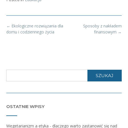
Post
←
Ekologiczne rozwiązania dla
Sposoby z nakładem
navigation
domu i codziennego życia
finansowym
→
SZUKAJ
OSTATNIE WPISY
Wegetarianizm a etyka - dlaczego warto zastanowić się nad