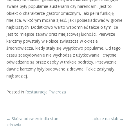
zwane były popularnie austeriami czy harendami. Jest to
obiekt o charakterze gastronomicznym, jaki pełni funkcję
miejsca, w którym można zjeść, jak i pobiesiadować w gronie
najbliższych. Dodatkowo warto wspomnieć także o tym, że
jest to miejsce zabaw oraz miejscowej ludności. Pierwsze
karczmy powstały w Polsce zwłaszcza w okresie
średniowiecza, kiedy stały się wyjątkowo popularne. Od tego
czasu zdecydowanie nie wychodzą z użytkowania i chętnie
odwiedzane są przez osoby w trakcie podróży. Przeważnie
dawne karczmy były budowane z drewna. Takie zasłynęły
najbardziej.
Posted in
Restauracja Twierdza
Post
←
Skóra odzwierciedla stan
Lokale na slub
→
navigation
zdrowia