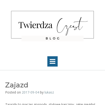
Skip
to
content
Zajazd
Posted on
2017-09-04
by
lukasz
Zajazdy to inaczej gospody, stylowe karczmy, jakie niegdyś